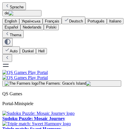
Sprache
de
English
Українська
Français
Deutsch
Português
Italiano
Español
Nederlands
Polski
Thema
Auto
Dunkel
Hell
The Farmers: Grace's Island
QS Games
Portal-Minispiele
Sudoku Puzzle: Mosaic Journey
Triple match: Sweet Harmony