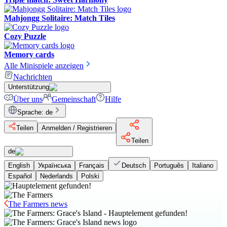
Mahjongg Solitaire: Match Tiles
Cozy Puzzle
Memory cards
Alle Minispiele anzeigen
Nachrichten
Unterstützung
Über uns
Gemeinschaft
Hilfe
Sprache
:
de
Teilen
Anmelden / Registrieren
Teilen
de
English
Українська
Français
Deutsch
Português
Italiano
Español
Nederlands
Polski
The Farmers news