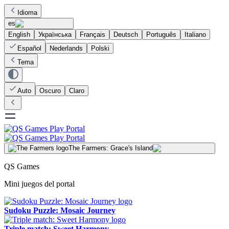
Idioma
es
English
Українська
Français
Deutsch
Português
Italiano
Español
Nederlands
Polski
Tema
Auto
Oscuro
Claro
The Farmers: Grace's Island
QS Games
Mini juegos del portal
Sudoku Puzzle: Mosaic Journey
Triple match: Sweet Harmony