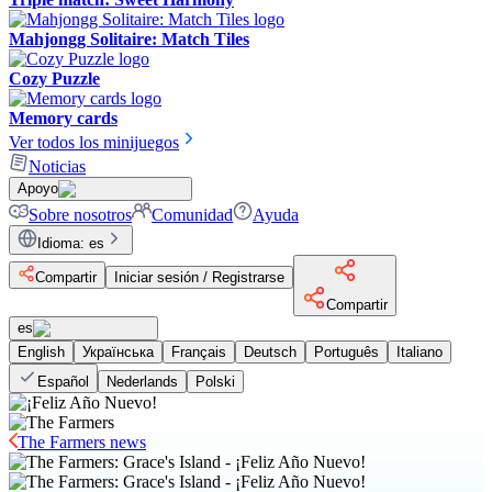
Mahjongg Solitaire: Match Tiles
Cozy Puzzle
Memory cards
Ver todos los minijuegos
Noticias
Apoyo
Sobre nosotros
Comunidad
Ayuda
Idioma
:
es
Compartir
Iniciar sesión / Registrarse
Compartir
es
English
Українська
Français
Deutsch
Português
Italiano
Español
Nederlands
Polski
The Farmers news