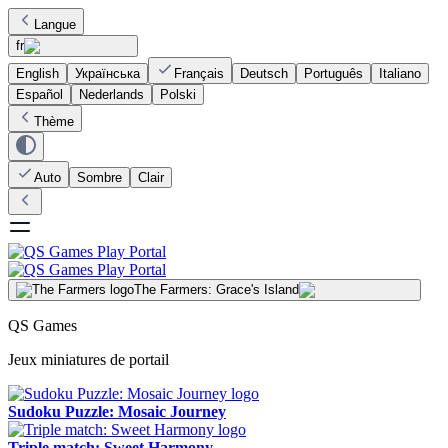
Langue
fr
English
Українська
Français
Deutsch
Português
Italiano
Español
Nederlands
Polski
Thème
Auto
Sombre
Clair
The Farmers: Grace's Island
QS Games
Jeux miniatures de portail
Sudoku Puzzle: Mosaic Journey
Triple match: Sweet Harmony