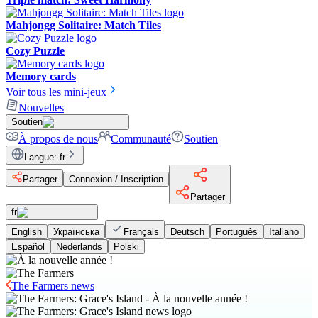
Mahjongg Solitaire: Match Tiles
Cozy Puzzle
Memory cards
Voir tous les mini-jeux
Nouvelles
Soutien
À propos de nous
Communauté
Soutien
Langue
:
fr
Partager
Connexion / Inscription
Partager
fr
English
Українська
Français
Deutsch
Português
Italiano
Español
Nederlands
Polski
The Farmers news