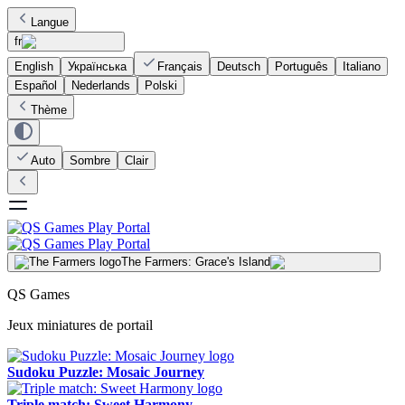
Langue
fr
English
Українська
Français
Deutsch
Português
Italiano
Español
Nederlands
Polski
Thème
Auto
Sombre
Clair
The Farmers: Grace's Island
QS Games
Jeux miniatures de portail
Sudoku Puzzle: Mosaic Journey
Triple match: Sweet Harmony