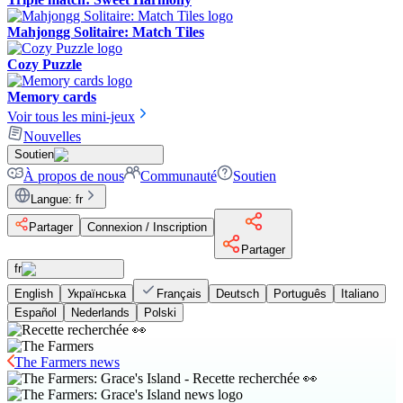
Mahjongg Solitaire: Match Tiles
Cozy Puzzle
Memory cards
Voir tous les mini-jeux
Nouvelles
Soutien
À propos de nous
Communauté
Soutien
Langue
:
fr
Partager
Connexion / Inscription
Partager
fr
English
Українська
Français
Deutsch
Português
Italiano
Español
Nederlands
Polski
The Farmers news