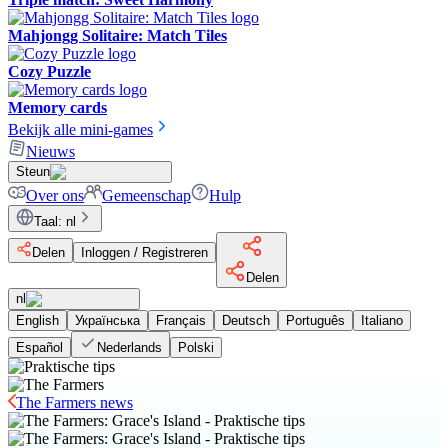
Mahjongg Solitaire: Match Tiles
Cozy Puzzle
Memory cards
Bekijk alle mini-games
Nieuws
Steun
Over ons
Gemeenschap
Hulp
Taal
:
nl
Delen
Inloggen / Registreren
Delen
nl
English
Українська
Français
Deutsch
Português
Italiano
Español
Nederlands
Polski
The Farmers news