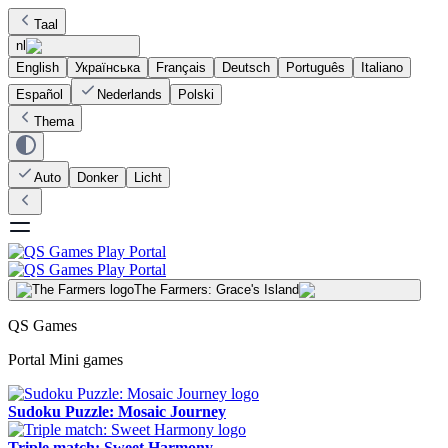
Taal
nl
English
Українська
Français
Deutsch
Português
Italiano
Español
Nederlands
Polski
Thema
Auto
Donker
Licht
The Farmers: Grace's Island
QS Games
Portal Mini games
Sudoku Puzzle: Mosaic Journey
Triple match: Sweet Harmony