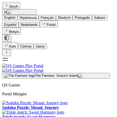
Język
pl
English
Українська
Français
Deutsch
Português
Italiano
Español
Nederlands
Polski
Motyw
Auto
Ciemny
Jasny
The Farmers: Grace's Island
QS Games
Portal Minigier
Sudoku Puzzle: Mosaic Journey
Triple match: Sweet Harmony