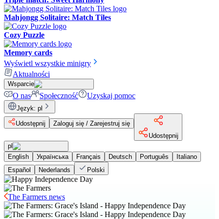
Mahjongg Solitaire: Match Tiles
Cozy Puzzle
Memory cards
Wyświetl wszystkie minigry
Aktualności
Wsparcie
O nas
Społeczność
Uzyskaj pomoc
Język
:
pl
Udostępnij
Zaloguj się / Zarejestruj się
Udostępnij
pl
English
Українська
Français
Deutsch
Português
Italiano
Español
Nederlands
Polski
The Farmers news