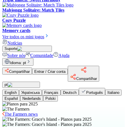
Mahjongg Solitaire: Match Tiles
Cozy Puzzle
Memory cards
Ver todos os mini jogos
Notícias
Suporte
Sobre nós
Comunidade
Ajuda
Idioma
:
pt
Compartilhar
Entrar / Criar conta
Compartilhar
pt
English
Українська
Français
Deutsch
Português
Italiano
Español
Nederlands
Polski
The Farmers news