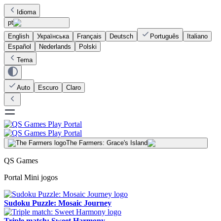
Idioma
pt
English
Українська
Français
Deutsch
Português
Italiano
Español
Nederlands
Polski
Tema
Auto
Escuro
Claro
The Farmers: Grace's Island
QS Games
Portal Mini jogos
Sudoku Puzzle: Mosaic Journey
Triple match: Sweet Harmony