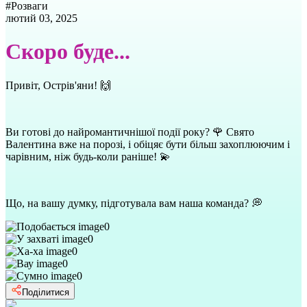
#
Розваги
лютий 03, 2025
Скоро буде...
Привіт, Острів'яни! 🙌
Ви готові до найромантичнішої події року? 🌹 Свято
Валентина вже на порозі, і обіцяє бути більш захоплюючим і
чарівним, ніж будь-коли раніше! 💫
Що, на вашу думку, підготувала вам наша команда? 💭
0
0
0
0
0
Поділитися