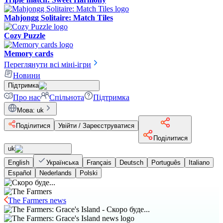
Mahjongg Solitaire: Match Tiles
Cozy Puzzle
Memory cards
Переглянути всі міні-ігри
Новини
Підтримка
Про нас
Спільнота
Підтримка
Мова
:
uk
Поділитися
Увійти / Зареєструватися
Поділитися
uk
English
Українська
Français
Deutsch
Português
Italiano
Español
Nederlands
Polski
The Farmers news