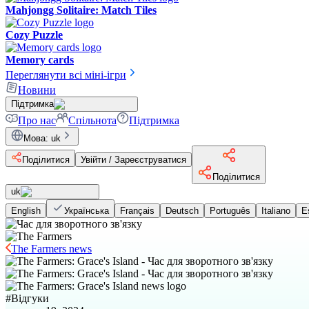
Mahjongg Solitaire: Match Tiles
Cozy Puzzle
Memory cards
Переглянути всі міні-ігри
Новини
Підтримка
Про нас
Спільнота
Підтримка
Мова
:
uk
Поділитися
Увійти / Зареєструватися
Поділитися
uk
English
Українська
Français
Deutsch
Português
Italiano
E
The Farmers news
#
Відгуки