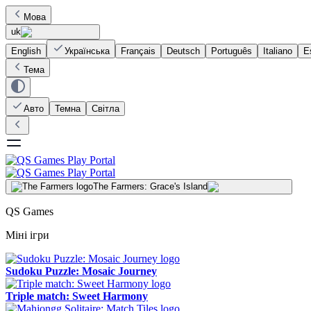
Мова
uk
English
Українська
Français
Deutsch
Português
Italiano
E
Тема
Авто
Темна
Світла
The Farmers: Grace's Island
QS Games
Міні ігри
Sudoku Puzzle: Mosaic Journey
Triple match: Sweet Harmony