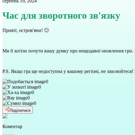
серпень 19, 2024
Час для зворотного зв'язку
Привіт, остров'яни! 🙂
Ми б хотіли почути вашу думку про нещодавні оновлення гри. 
P.S. Якщо гра ще недоступна у вашому регіоні, не хвилюйтеся!
0
0
0
0
0
Поділитися
Коментар