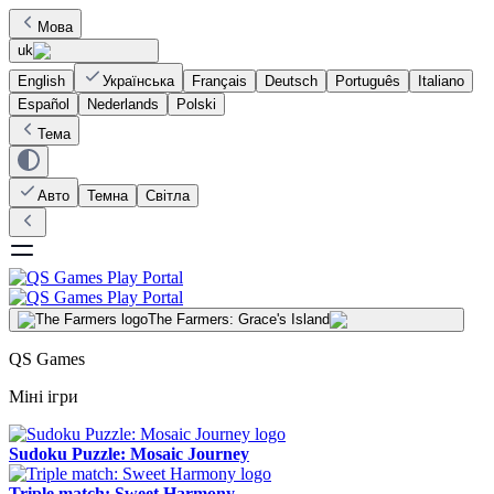
Мова
uk
English
Українська
Français
Deutsch
Português
Italiano
Español
Nederlands
Polski
Тема
Авто
Темна
Світла
The Farmers: Grace's Island
QS Games
Міні ігри
Sudoku Puzzle: Mosaic Journey
Triple match: Sweet Harmony