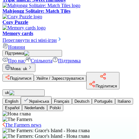
Mahjongg Solitaire: Match Tiles
Cozy Puzzle
Memory cards
Переглянути всі міні-ігри
Новини
Підтримка
Про нас
Спільнота
Підтримка
Мова
:
uk
Поділитися
Увійти / Зареєструватися
Поділитися
uk
English
Українська
Français
Deutsch
Português
Italiano
Español
Nederlands
Polski
The Farmers news