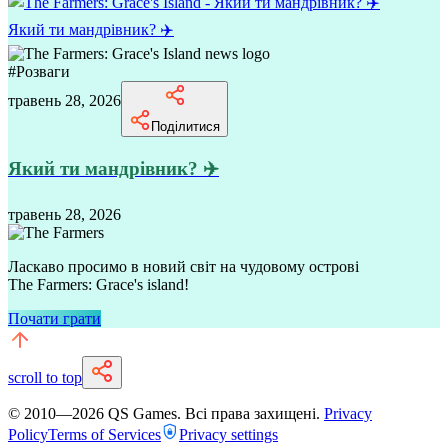
Який ти мандрівник? ✈️
#
Розваги
травень 28, 2026
Поділитися
Який ти мандрівник? ✈️
травень 28, 2026
Ласкаво просимо в новий світ на чудовому острові
The Farmers: Grace's island!
Почати грати
scroll to top
© 2010—
2026
QS Games.
Всі права захищені.
Privacy
Policy
Terms of Services
Privacy settings