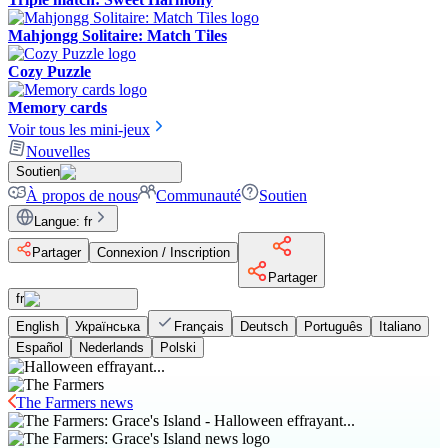
Mahjongg Solitaire: Match Tiles
Cozy Puzzle
Memory cards
Voir tous les mini-jeux
Nouvelles
Soutien
À propos de nous
Communauté
Soutien
Langue
:
fr
Partager
Connexion / Inscription
Partager
fr
English
Українська
Français
Deutsch
Português
Italiano
Español
Nederlands
Polski
The Farmers news