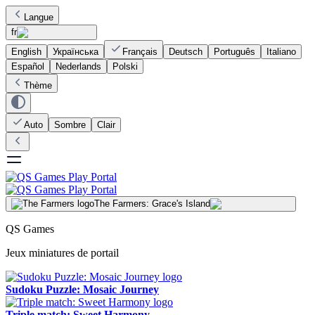
Langue
fr
English
Українська
Français
Deutsch
Português
Italiano
Español
Nederlands
Polski
Thème
Auto
Sombre
Clair
The Farmers: Grace's Island
QS Games
Jeux miniatures de portail
Sudoku Puzzle: Mosaic Journey
Triple match: Sweet Harmony