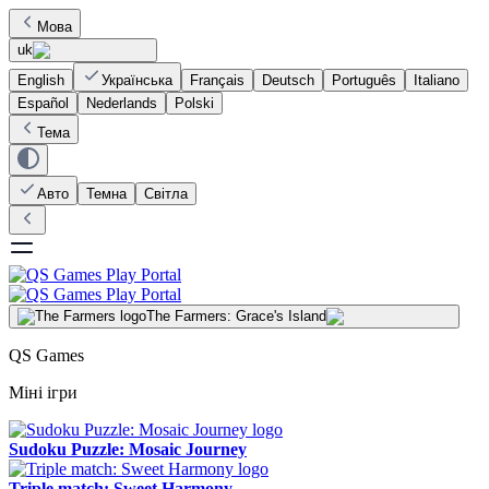
Мова
uk
English
Українська
Français
Deutsch
Português
Italiano
Español
Nederlands
Polski
Тема
Авто
Темна
Світла
The Farmers: Grace's Island
QS Games
Міні ігри
Sudoku Puzzle: Mosaic Journey
Triple match: Sweet Harmony