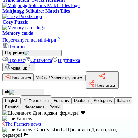
Mahjongg Solitaire: Match Tiles
Cozy Puzzle
Memory cards
Переглянути всі міні-ігри
Новини
Підтримка
Про нас
Спільнота
Підтримка
Мова
:
uk
Поділитися
Увійти / Зареєструватися
Поділитися
uk
English
Українська
Français
Deutsch
Português
Italiano
Español
Nederlands
Polski
The Farmers news