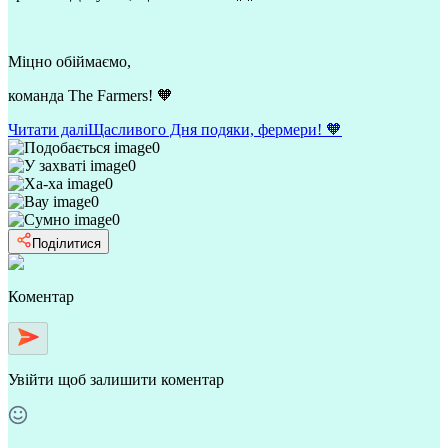
Міцно обіймаємо,
команда The Farmers! 🧡
Читати далі
Щасливого Дня подяки, фермери! 🧡
0
0
0
0
0
Поділитися
Коментар
Увійти
щоб залишити коментар