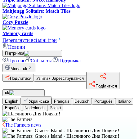
Mahjongg Solitaire: Match Tiles
Cozy Puzzle
Memory cards
Переглянути всі міні-ігри
Новини
Підтримка
Про нас
Спільнота
Підтримка
Мова
:
uk
Поділитися
Увійти / Зареєструватися
Поділитися
uk
English
Українська
Français
Deutsch
Português
Italiano
Español
Nederlands
Polski
The Farmers news