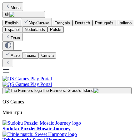
Мова
uk
English
Українська
Français
Deutsch
Português
Italiano
Español
Nederlands
Polski
Тема
Авто
Темна
Світла
The Farmers: Grace's Island
QS Games
Міні ігри
Sudoku Puzzle: Mosaic Journey
Triple match: Sweet Harmony